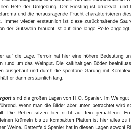
lichen Hefe der Umgebung. Der Riesling ist druckvoll un
elaroma und die herausragende Frucht charakterisieren die
. Immer wieder erstaunlich ist diese zurückhaltende Säur
on der Gutswein braucht ist auf eine lange Reife angelegt
rter auf die Lage. Terroir hat hier eine höhere Bedeutung 
und um das Weingut. Die kalkhaltigen Böden beeinflussen
en ausgebaut und durch die spontane Gärung mit Komplexit
hält er dann erstaunlich lang.
rgott
sind die großen Lagen von H.O. Spanier. Im Weingut 
führend. Wenn man die Bilder aber unten betrachtet wird sc
röll. Die Reben sitzen hier nicht auf fein gemahlener
einen Krümeln bis zu kompakten Platten ist hier alles zu 
ser Weine. Battenfeld Spanier hat in diesen Lagen sowohl R