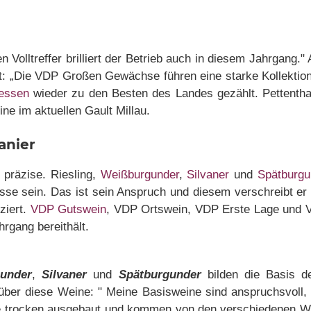
n Volltreffer brilliert der Betrieb auch in diesem Jahrgang.
t: „Die VDP Großen Gewächse führen eine starke Kollektion 
hessen
wieder zu den Besten des Landes gezählt. Pettent
ne im aktuellen Gault Millau.
anier
 präzise. Riesling,
Weißburgunder
,
Silvaner
und
Spätburgu
klasse sein. Das ist sein Anspruch und diesem verschreibt e
ziert.
VDP Gutswein
, VDP Ortswein, VDP Erste Lage und 
rgang bereithält.
under
,
Silvaner
und
Spätburgunder
bilden die Basis 
über diese Weine: " Meine Basisweine sind anspruchsvoll, oh
alle trocken ausgebaut und kommen von den verschiedenen 