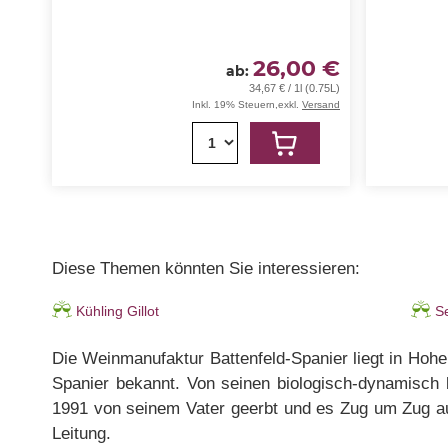
26,00 €
ab
34,67 € / 1l (0.75L)
Inkl. 19% Steuern
,
exkl.
Versand
1
Diese Themen könnten Sie interessieren:
Kühling Gillot
S
Die Weinmanufaktur Battenfeld-Spanier liegt in Ho
Spanier bekannt. Von seinen biologisch-dynamisch 
1991 von seinem Vater geerbt und es Zug um Zug ausg
Leitung.