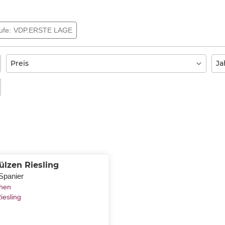
ufe
VDP.ERSTE LAGE
Preis
Ja
lzen Riesling
 Spanier