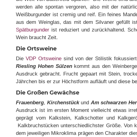
werden alle spontan vergoren, also mit der natür
Weißburgunder ist cremig und reif. Ein feines Mand
aus dem Weinglas, das mit dem Silvaner gefüllt ist
Spätburgunder
ist reduziert und zurückhaltend. Sch
Wein braucht Zeit.
Die Ortsweine
Die
VDP Ortsweine
sind von der Stilistik fokussie
Riesling Hohen Sülzen
kommt aus den Weinbergen r
Ausdruck gebracht. Frucht gepaart mit Stein, trock
Jährchen bis er zur Höchstform aufläuft und diese be
Die Großen Gewächse
Frauenberg
,
Kirchenstück
und
Am schwarzen Her
Ausdruck ist im ersten Moment vielleicht etwas irre
geprägt vom Kalkstein, Kalkschotter und Kalkge
Kalkbruchstücken unterschiedlichster Größe. Von kl
dem jeweiligen Mikroklima prägen den Charakter die