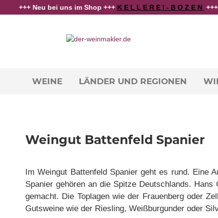
 Neu bei uns im Shop +++
K E L L E R E I - B O Z E N
+++ die best
Weine
Home
Battenfeld Spanier - VDP.ERSTE LAGE
Länder
und
Regionen
Winzer
WEINE
LÄNDER UND REGIONEN
WI
Rebsorten
Schaumwein
Alkoholfreies
Angebote
Weingut Battenfeld Spanier
Weinwissen
Im Weingut Battenfeld Spanier geht es rund. Eine Au
Spanier gehören an die Spitze Deutschlands. Hans Ol
gemacht. Die Toplagen wie der Frauenberg oder Zel
Gutsweine wie der Riesling, Weißburgunder oder Silv