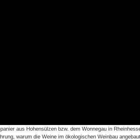
Spanier aus Hohensülzen bzw. dem Wonnegau in Rheinhessen
ährung, warum die Weine im ökologischen Weinbau angebaut