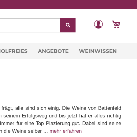
Direkt
Veränderung
Mein W
zum
Inhalt
OLFREIES
ANGEBOTE
WEINWISSEN
rägt, alle sind sich einig. Die Weine von Battenfeld
seinem Erfolgsweg und bis jetzt hat er alles richtig
mmer für eine Top Plazierung gut. Dabei sind seine
n die Weine selber ...
mehr erfahren