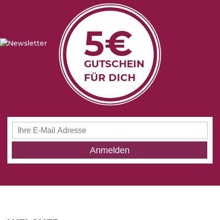
5€
GUTSCHEIN
FÜR DICH
Anmeldung
zum
Newsletter:
Anmelden