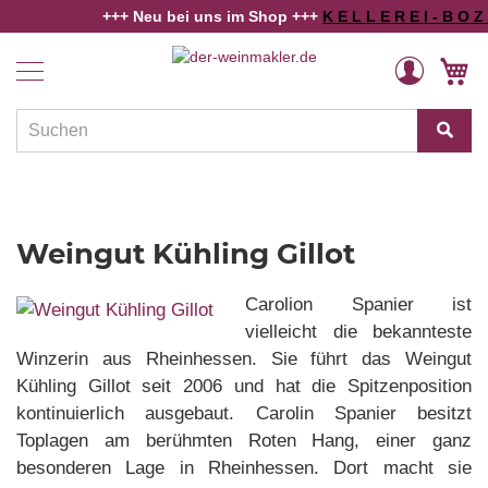
+++ Neu bei uns im Shop +++
K E L L E R E I - B O Z E N
+
Home
Weingut Kühling Gillot - VDP.ERSTE LAGE
Weine
Direkt
Veränderung
M
zum
Länder
Inhalt
und
Regionen
Winzer
Rebsorten
Weingut Kühling Gillot
Schaumwein
Carolion Spanier ist
Alkoholfreies
vielleicht die bekannteste
Winzerin aus Rheinhessen. Sie führt das Weingut
Angebote
Kühling Gillot seit 2006 und hat die Spitzenposition
Weinwissen
kontinuierlich ausgebaut. Carolin Spanier besitzt
Toplagen am berühmten Roten Hang, einer ganz
besonderen Lage in Rheinhessen. Dort macht sie