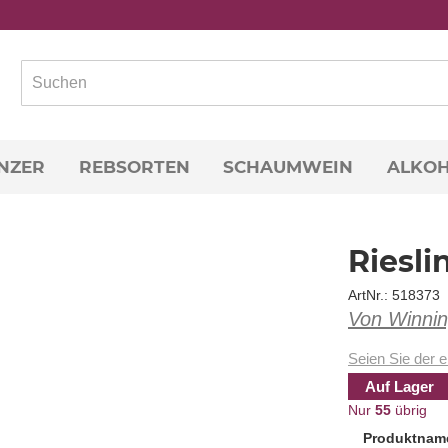
NZER
REBSORTEN
SCHAUMWEIN
ALKOH
Riesli
ArtNr.: 518373
Von Winni
Seien Sie der e
Auf Lager
Nur
55
übrig
Produktnam