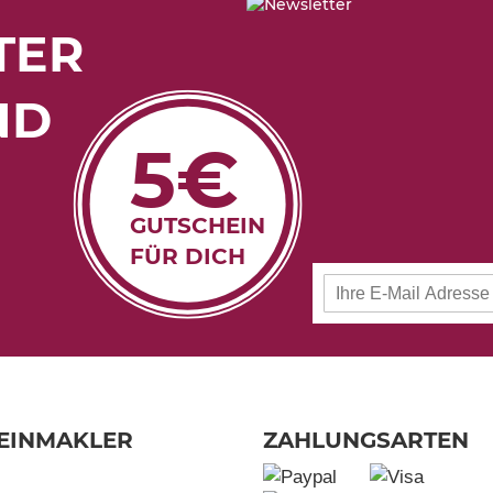
TER
ND
5€
GUTSCHEIN
FÜR DICH
Anmeldung
zum
Newsletter:
EINMAKLER
ZAHLUNGSARTEN