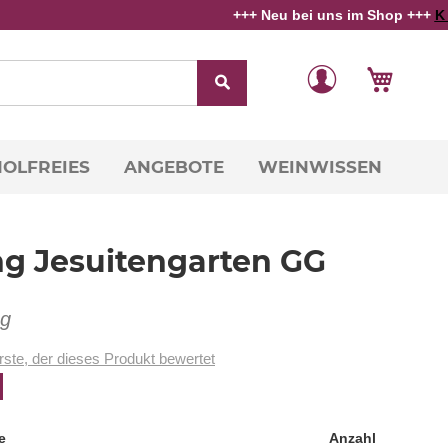
+++ Neu bei uns im Shop +++
K E L L 
Direkt
Veränderung
Mein W
zum
Inhalt
OLFREIES
ANGEBOTE
WEINWISSEN
ng Jesuitengarten GG
ng
rste, der dieses Produkt bewertet
e
Anzahl