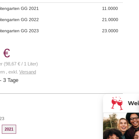
rkeit
uitengarten GG 2021
11.0000
uitengarten GG 2022
21.0000
uitengarten GG 2023
23.0000
 €
er (98,67 € / 1 Liter)
ern
,
exkl.
Versand
- 3 Tage
Weinmakler
23
2021