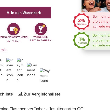
In den Warenkorb
Bei mehr als
1000 €
Ums
2%
pro Jahr erhalten sie
2%
Nachlass
auf jede weitere Bestellu
30
€
Bei mehr als
600 €
Umsa
WEINLIEBE
VERSANDKOSTENFREI
1%
pro Jahr erhalten sie
1%
SEIT 30 JAHREN
ab 100 Euro
Nachlass
auf jede weitere Bestellu
mit:
hliste
Zur Vergleichsliste
nige Flaschen verfügbar - Jesuitengarten GG