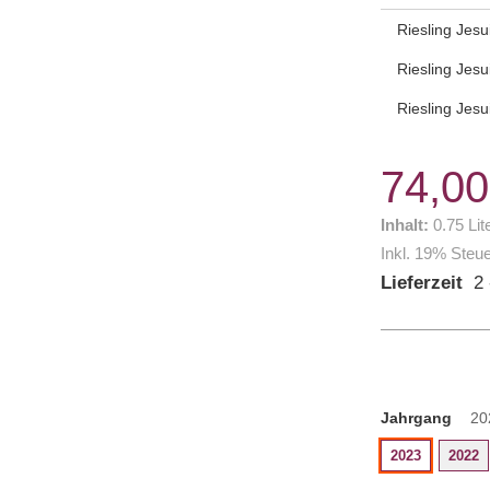
Produktverfügba
Riesling Jes
Riesling Jes
Riesling Jes
74,00
Inhalt:
0.75 Lit
Inkl. 19% Steu
Lieferzeit
2 
Jahrgang
20
2023
2022