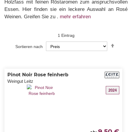
Holzfass mit feinen Röstaromen zum anspruchsvollen
Essen. Hier finden sie ein leckere Auswahl an Rosé
Weinen. Greifen Sie zu .
mehr erfahren
1
Eintrag
In
Sortieren nach
absteig
Reihenf
Pinot Noir Rose feinherb
Weingut Leitz
2024
9,50 €