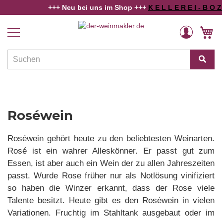
+++ Neu bei uns im Shop +++
K E L L E R E I - B O Z E N
Home
Rosé - feinherb
Weine
Direkt
Veränderung
M
zum
Länder
Inhalt
und
Regionen
Winzer
Rebsorten
Roséwein
Schaumwein
Roséwein gehört heute zu den beliebtesten Weinarten.
Alkoholfreies
Rosé ist ein wahrer Alleskönner. Er passt gut zum
Essen, ist aber auch ein Wein der zu allen Jahreszeiten
Angebote
passt. Wurde Rose früher nur als Notlösung vinifiziert
Weinwissen
so haben die Winzer erkannt, dass der Rose viele
Talente besitzt. Heute gibt es den Roséwein in vielen
Variationen. Fruchtig im Stahltank ausgebaut oder im