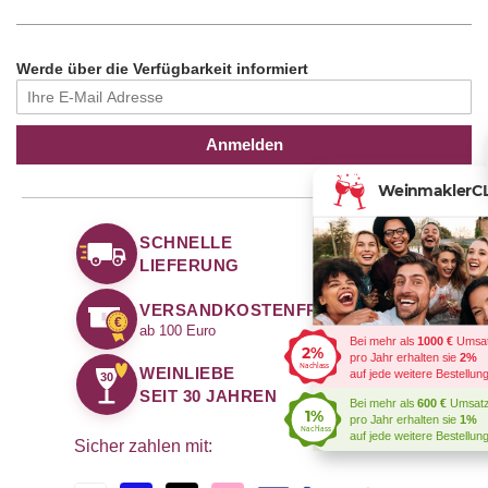
Werde über die Verfügbarkeit informiert
Anmelden
WeinmaklerCLU
SCHNELLE
LIEFERUNG
VERSANDKOSTENFREI
€
ab 100 Euro
Bei mehr als
1000 €
Umsatz
2%
pro Jahr erhalten sie
2%
Nachlass
WEINLIEBE
auf jede weitere Bestellung
30
SEIT 30 JAHREN
Bei mehr als
600 €
Umsatz
1%
pro Jahr erhalten sie
1%
Nachlass
auf jede weitere Bestellung
Sicher zahlen mit: