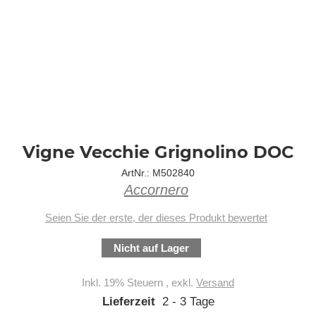
Zum
Vigne Vecchie Grignolino DOC
Anfang
ArtNr.: M502840
der
Accornero
Bildergalerie
springen
Seien Sie der erste, der dieses Produkt bewertet
Nicht auf Lager
Inkl. 19% Steuern
,
exkl.
Versand
Lieferzeit
2 - 3 Tage