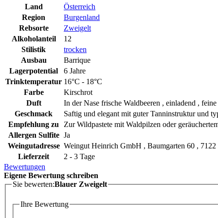
Land
Österreich
Region
Burgenland
Rebsorte
Zweigelt
Alkoholanteil
12
Stilistik
trocken
Ausbau
Barrique
Lagerpotential
6 Jahre
Trinktemperatur
16°C - 18°C
Farbe
Kirschrot
Duft
In der Nase frische Waldbeeren , einladend , fein
Geschmack
Saftig und elegant mit guter Tanninstruktur und t
Empfehlung zu
Zur Wildpastete mit Waldpilzen oder geräucherte
Allergen Sulfite
Ja
Weingutadresse
Weingut Heinrich GmbH , Baumgarten 60 , 7122 G
Lieferzeit
2 - 3 Tage
Bewertungen
Eigene Bewertung schreiben
Sie bewerten:
Blauer Zweigelt
Ihre Bewertung