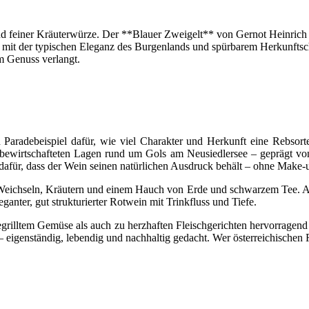
d feiner Kräuterwürze. Der **Blauer Zweigelt** von Gernot Heinrich is
 mit der typischen Eleganz des Burgenlands und spürbarem Herkunftsch
 Genuss verlangt.
Paradebeispiel dafür, wie viel Charakter und Herkunft eine Rebsort
 bewirtschafteten Lagen rund um Gols am Neusiedlersee – geprägt v
für, dass der Wein seinen natürlichen Ausdruck behält – ohne Make-up
 Weichseln, Kräutern und einem Hauch von Erde und schwarzem Tee. Am 
anter, gut strukturierter Rotwein mit Trinkfluss und Tiefe.
gegrilltem Gemüse als auch zu herzhaften Fleischgerichten hervorragend
 eigenständig, lebendig und nachhaltig gedacht. Wer österreichischen Ro