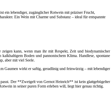
t ein lebendiger, zugänglicher Rotwein mit präziser Frucht,
arakter. Ein Wein mit Charme und Substanz – ideal für entspannte
e zeigen kann, wenn man ihr mit Respekt, Zeit und biodynamischer
on kalkhaltigem Boden und pannonischem Klima. Handlese, spontane
, aber mit viel Seele.
Gaumen wirkt er saftig, geradlinig und feinwürzig – mit lebendiger
 passt. Der **Zweigelt von Gernot Heinrich** ist kein glattgebügelter
twein in seiner puren Form erleben will, liegt hier genau richtig.