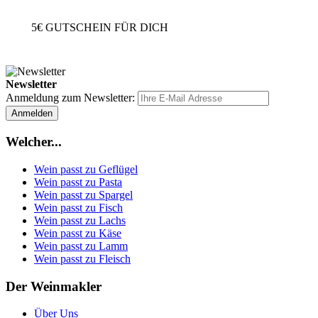
5€
GUTSCHEIN FÜR DICH
Newsletter
Anmeldung zum Newsletter:
Anmelden
Welcher...
Wein passt zu Geflügel
Wein passt zu Pasta
Wein passt zu Spargel
Wein passt zu Fisch
Wein passt zu Lachs
Wein passt zu Käse
Wein passt zu Lamm
Wein passt zu Fleisch
Der Weinmakler
Über Uns