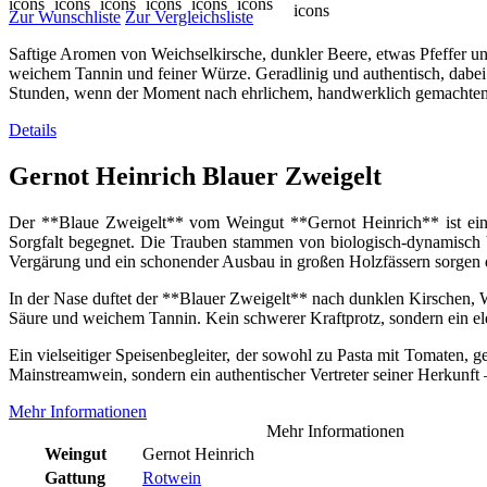
Zur Wunschliste
Zur Vergleichsliste
Saftige Aromen von Weichselkirsche, dunkler Beere, etwas Pfeffer un
weichem Tannin und feiner Würze. Geradlinig und authentisch, dabei
Stunden, wenn der Moment nach ehrlichem, handwerklich gemachtem
Details
Gernot Heinrich Blauer Zweigelt
Der **Blaue Zweigelt** vom Weingut **Gernot Heinrich** ist ein 
Sorgfalt begegnet. Die Trauben stammen von biologisch-dynamisch
Vergärung und ein schonender Ausbau in großen Holzfässern sorgen da
In der Nase duftet der **Blauer Zweigelt** nach dunklen Kirschen,
Säure und weichem Tannin. Kein schwerer Kraftprotz, sondern ein eleg
Ein vielseitiger Speisenbegleiter, der sowohl zu Pasta mit Tomaten, 
Mainstreamwein, sondern ein authentischer Vertreter seiner Herkunft –
Mehr Informationen
Mehr Informationen
Weingut
Gernot Heinrich
Gattung
Rotwein