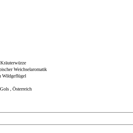
e Kräuterwürze
ypischer Weichselaromatik
m Wildgeflügel
ols , Österreich