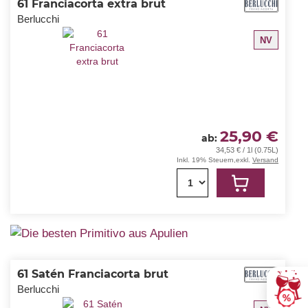
61 Franciacorta extra brut
Berlucchi
NV
25,90 €
ab
34,53 € / 1l (0.75L)
Inkl. 19% Steuern
,
exkl.
Versand
1
61 Satén Franciacorta brut
Berlucchi