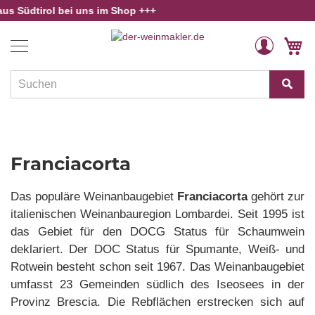
dtirol bei uns im Shop +++
Home
Franciacorta - Mittelburgenland
Weine
Direkt
Veränderung
M
zum
Länder
Inhalt
und
Regionen
Winzer
Rebsorten
Franciacorta
Schaumwein
Das populäre Weinanbaugebiet
Franciacorta
gehört zur
Alkoholfreies
italienischen Weinanbauregion Lombardei. Seit 1995 ist
das Gebiet für den DOCG Status für Schaumwein
Angebote
deklariert. Der DOC Status für Spumante, Weiß- und
Weinwissen
Rotwein besteht schon seit 1967. Das Weinanbaugebiet
umfasst 23 Gemeinden südlich des Iseosees in der
Provinz Brescia. Die Rebflächen erstrecken sich auf