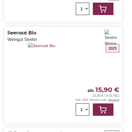
1
Seerosé Bio
Weingut Strehn
2025
15,90 €
ab
21,20 € / 1l (0.75L)
Inkl. 19% Steuern
,
exkl.
Versand
1