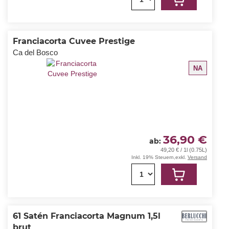
Franciacorta Cuvee Prestige
Ca del Bosco
NA
36,90 €
ab
49,20 € / 1l (0.75L)
Inkl. 19% Steuern
,
exkl.
Versand
1
61 Satén Franciacorta Magnum 1,5l
brut