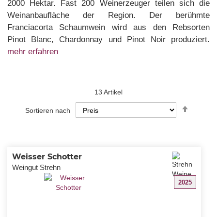
2000 Hektar. Fast 200 Weinerzeuger teilen sich die
Weinanbaufläche der Region. Der berühmte
Franciacorta Schaumwein wird aus den Rebsorten
Pinot Blanc, Chardonnay und Pinot Noir produziert.
mehr erfahren
13
Artikel
In
Sortieren nach
absteig
Reihenf
Weisser Schotter
Weingut Strehn
2025