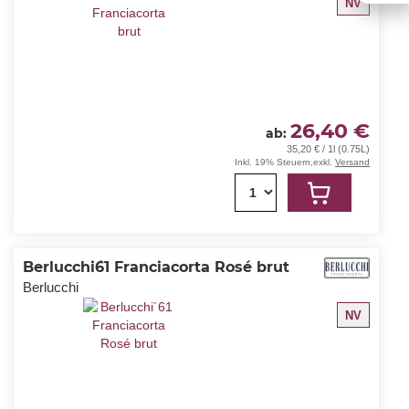
NV
26,40 €
ab
35,20 € / 1l (0.75L)
Inkl. 19% Steuern
,
exkl.
Versand
1
Berlucchi´61 Franciacorta Rosé brut
Berlucchi
NV