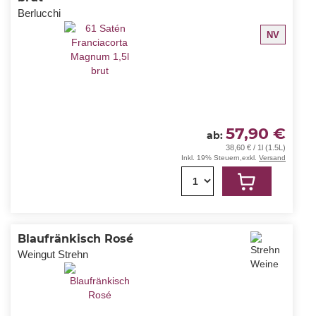
Berlucchi
NV
57,90 €
ab
38,60 € / 1l (1.5L)
Inkl. 19% Steuern
,
exkl.
Versand
1
Blaufränkisch Rosé
Weingut Strehn