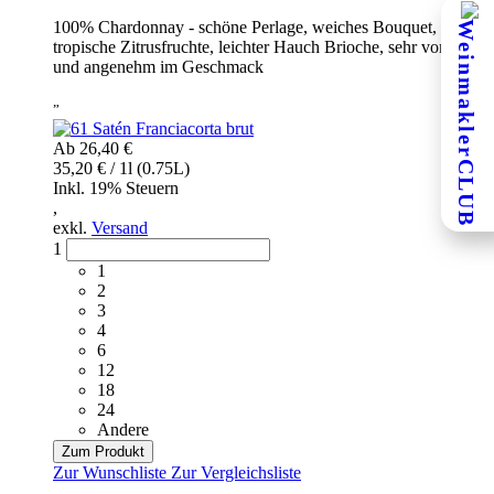
100% Chardonnay - schöne Perlage, weiches Bouquet,
tropische Zitrusfruchte, leichter Hauch Brioche, sehr vornehm
und angenehm im Geschmack
”
Ab
26,40 €
35,20 € / 1l (0.75L)
Inkl. 19% Steuern
,
exkl.
Versand
1
1
2
3
4
6
12
18
24
Andere
Zum Produkt
Zur Wunschliste
Zur Vergleichsliste