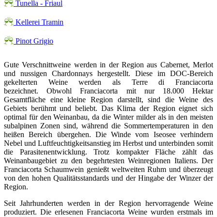
Tunella - Friaul
Kellerei Tramin
Pinot Grigio
Gute Verschnittweine werden in der Region aus Cabernet, Merlot
und nussigen Chardonnays hergestellt. Diese im DOC-Bereich
gekelterten Weine werden als Terre di Franciacorta
bezeichnet. Obwohl Franciacorta mit nur 18.000 Hektar
Gesamtfläche eine kleine Region darstellt, sind die Weine des
Gebiets berühmt und beliebt. Das Klima der Region eignet sich
optimal für den Weinanbau, da die Winter milder als in den meisten
subalpinen Zonen sind, während die Sommertemperaturen in den
heißen Bereich übergehen. Die Winde vom Iseosee verhindern
Nebel und Luftfeuchtigkeitsanstieg im Herbst und unterbinden somit
die Parasitenentwicklung. Trotz kompakter Fläche zählt das
Weinanbaugebiet zu den begehrtesten Weinregionen Italiens. Der
Franciacorta Schaumwein genießt weltweiten Ruhm und überzeugt
von den hohen Qualitätsstandards und der Hingabe der Winzer der
Region.
Seit Jahrhunderten werden in der Region hervorragende Weine
produziert. Die erlesenen Franciacorta Weine wurden erstmals im