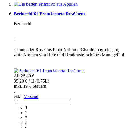
Berlucchi´61 Franciacorta Rosé brut
Berlucchi
“
spannender Rose aus Pinot Noir und Chardonnay, elegant,
zarte Aromen von Hefe und Brotkruste, schönes Mundgefühl
”
Ab
26,40 €
35,20 € / 1l (0.75L)
Inkl. 19% Steuern
,
exkl.
Versand
1
1
2
3
4