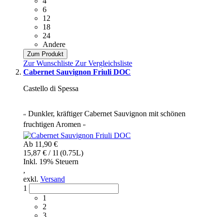
4
6
12
18
24
Andere
Zum Produkt
Zur Wunschliste
Zur Vergleichsliste
Cabernet Sauvignon Friuli DOC
Castello di Spessa
Dunkler, kräftiger Cabernet Sauvignon mit schönen
“
fruchtigen Aromen
”
Ab
11,90 €
15,87 € / 1l (0.75L)
Inkl. 19% Steuern
,
exkl.
Versand
1
1
2
3