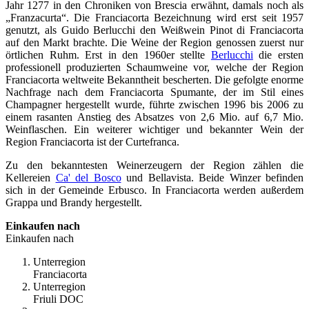
Jahr 1277 in den Chroniken von Brescia erwähnt, damals noch als
„Franzacurta“. Die Franciacorta Bezeichnung wird erst seit 1957
genutzt, als Guido Berlucchi den Weißwein Pinot di Franciacorta
auf den Markt brachte. Die Weine der Region genossen zuerst nur
örtlichen Ruhm. Erst in den 1960er stellte
Berlucchi
die ersten
professionell produzierten Schaumweine vor, welche der Region
Franciacorta weltweite Bekanntheit bescherten. Die gefolgte enorme
Nachfrage nach dem Franciacorta Spumante, der im Stil eines
Champagner hergestellt wurde, führte zwischen 1996 bis 2006 zu
einem rasanten Anstieg des Absatzes von 2,6 Mio. auf 6,7 Mio.
Weinflaschen. Ein weiterer wichtiger und bekannter Wein der
Region Franciacorta ist der Curtefranca.
Zu den bekanntesten Weinerzeugern der Region zählen die
Kellereien
Ca' del Bosco
und Bellavista. Beide Winzer befinden
sich in der Gemeinde Erbusco. In Franciacorta werden außerdem
Grappa und Brandy hergestellt.
Einkaufen nach
Einkaufen nach
Unterregion
Franciacorta
Unterregion
Friuli DOC