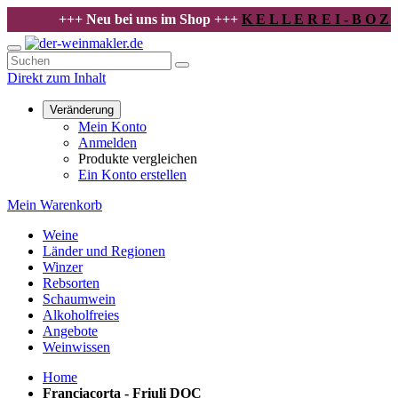
+++ Neu bei uns im Shop +++
K E L L E R E I - B O Z E N
+++
Direkt zum Inhalt
Veränderung
Mein Konto
Anmelden
Produkte vergleichen
Ein Konto erstellen
Mein Warenkorb
Weine
Länder und Regionen
Winzer
Rebsorten
Schaumwein
Alkoholfreies
Angebote
Weinwissen
Home
Franciacorta - Friuli DOC