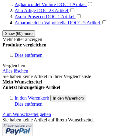
Aglianico del Vulture DOC
1
Artikel
Alto Adige DOC
23
Artikel
Asolo Prosecco DOC
1
Artikel
Amarone della Valpolicella DOCG
5
Artikel
Show (
60
) more
Mehr Filter anzeigen
Produkte vergleichen
Dies entfernen
Vergleichen
Alles löschen
Sie haben keine Artikel in Ihrer Vergleichsliste
Mein Wunschzettel
Zuletzt hinzugefügte Artikel
In den Warenkorb
In den Warenkorb
Dies entfernen
Zum Wunschzettel gehen
Sie haben keine Artikel auf Ihrem Wunschzettel.