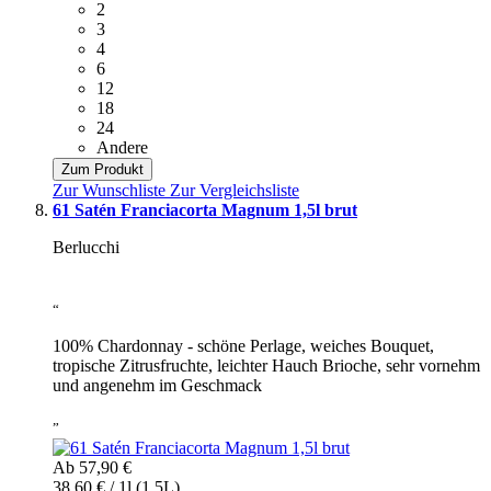
2
3
4
6
12
18
24
Andere
Zum Produkt
Zur Wunschliste
Zur Vergleichsliste
61 Satén Franciacorta Magnum 1,5l brut
Berlucchi
“
100% Chardonnay - schöne Perlage, weiches Bouquet,
tropische Zitrusfruchte, leichter Hauch Brioche, sehr vornehm
und angenehm im Geschmack
”
Ab
57,90 €
38,60 € / 1l (1.5L)