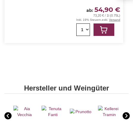
54,90 €
ab
73,20 € / 1l (0.75L)
Inkl. 19% Steuern
,
exkl.
Versand
1
Hersteller und Weingüter