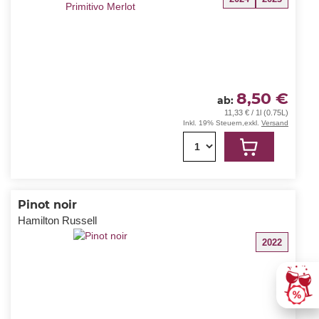
8,50 €
ab
11,33 € / 1l (0.75L)
Inkl. 19% Steuern
,
exkl.
Versand
1
Pinot noir
Hamilton Russell
2022