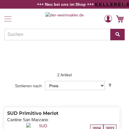
+++ Neu bei uns im Shop +++
K E L L E R E I - B 
Home
Tarantino IGP - Walker Bay
Weine
Direkt
Veränderung
M
zum
Länder
Inhalt
und
Regionen
Winzer
Rebsorten
Schaumwein
2
Artikel
In
Alkoholfreies
Sortieren nach
absteig
Reihenf
Angebote
Weinwissen
SUD Primitivo Merlot
Cantine San Marzano
2024
2023