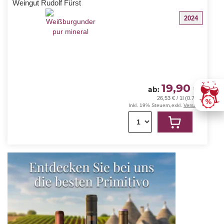
Weingut Rudolf Fürst
2024
19,90 €
ab
26,53 € / 1l (0.75L)
Inkl. 19% Steuern
,
exkl.
Versand
1