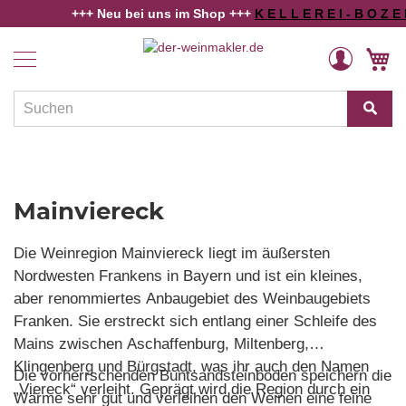
+++ Neu bei uns im Shop +++
K E L L E R E I - B O Z E N
+++
Home
Tarantino IGP - Mainviereck
Weine
Direkt
Veränderung
M
zum
Länder
Inhalt
und
Regionen
Winzer
Rebsorten
Mainviereck
Schaumwein
Die Weinregion Mainviereck liegt im äußersten
Alkoholfreies
Nordwesten Frankens in Bayern und ist ein kleines,
aber renommiertes Anbaugebiet des Weinbaugebiets
Angebote
Franken. Sie erstreckt sich entlang einer Schleife des
Weinwissen
Mains zwischen Aschaffenburg, Miltenberg,
Klingenberg und Bürgstadt, was ihr auch den Namen
Die vorherrschenden Buntsandsteinböden speichern die
„Viereck“ verleiht. Geprägt wird die Region durch ein
Wärme sehr gut und verleihen den Weinen eine feine