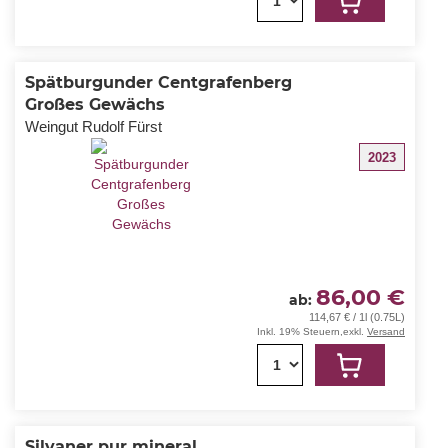
1
Der Spätburgunder Centgrafenberg Großes
Gewächs ist im Portfolio des Weinguts Fürst aus
Franken
Spätburgunder Centgrafenberg
Großes Gewächs
Weingut Rudolf Fürst
2023
86,00 €
ab
114,67 € / 1l (0.75L)
Inkl. 19% Steuern
,
exkl.
Versand
1
Silvaner pur mineral