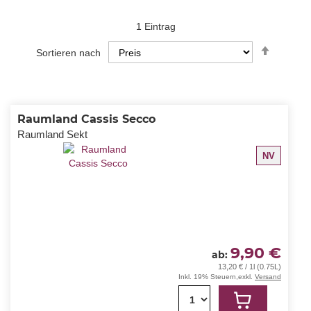
1
Eintrag
In
Sortieren nach
absteig
Reihenf
Raumland Cassis Secco
Raumland Sekt
NV
9,90 €
ab
13,20 € / 1l (0.75L)
Inkl. 19% Steuern
,
exkl.
Versand
1