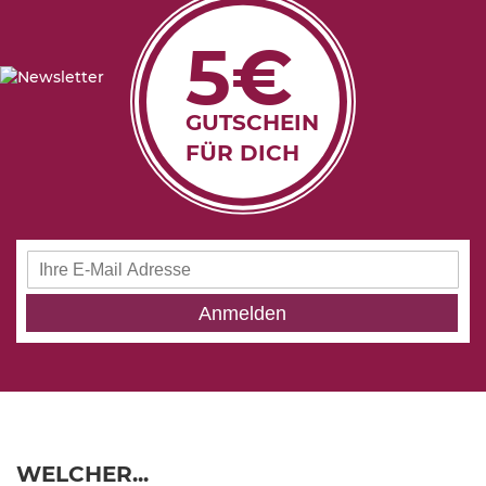
5€
GUTSCHEIN
FÜR DICH
Anmeldung
zum
Newsletter:
Anmelden
WELCHER...