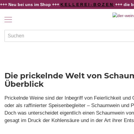
 bei uns im Shop +++
K E L L E R E I - B O Z E N
+++ die besten Wi
Home
Schaumwein - Dornfelder
Weine
Länder
und
Regionen
Winzer
Rebsorten
Die prickelnde Welt von Schau
Schaumwein
Überblick
Alkoholfreies
Prickelnde Weine sind der Inbegriff von Feierlichkeit und 
Angebote
oder als raffinierter Speisenbegleiter – Schaumwein und 
Weinwissen
Doch was unterscheidet eigentlich einen Schaumwein von 
gesagt im Druck der Kohlensäure und in der Art ihrer Ent