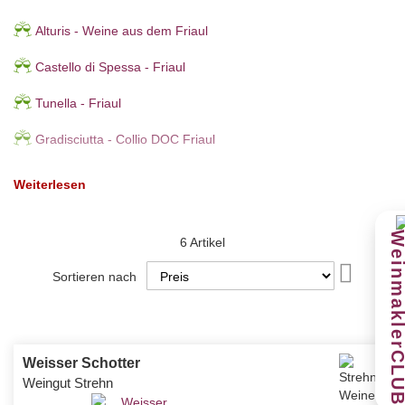
Alturis - Weine aus dem Friaul
Castello di Spessa - Friaul
Tunella - Friaul
Gradisciutta - Collio DOC Friaul
Weiterlesen
6
Artikel
In
Sortieren nach
absteige
Reihenfo
Weisser Schotter
Weingut Strehn