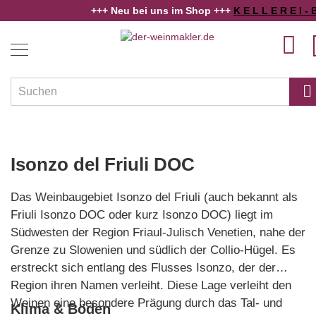
+++ Neu bei uns im Shop +++
K E L L E R E I - B O 
Home
Mittelburgenland - Isonzo del Friuli DOC
Weine
Direkt
Veränd
zum
Länder
Inhalt
und
Regionen
Winzer
Rebsorten
Isonzo del Friuli DOC
Schaumwein
Das Weinbaugebiet Isonzo del Friuli (auch bekannt als
Alkoholfreies
Friuli Isonzo DOC oder kurz Isonzo DOC) liegt im
Südwesten der Region Friaul-Julisch Venetien, nahe der
Angebote
Grenze zu Slowenien und südlich der Collio-Hügel. Es
Weinwissen
erstreckt sich entlang des Flusses Isonzo, der der
Region ihren Namen verleiht. Diese Lage verleiht den
Weinen eine besondere Prägung durch das Tal- und
Klima & Böden