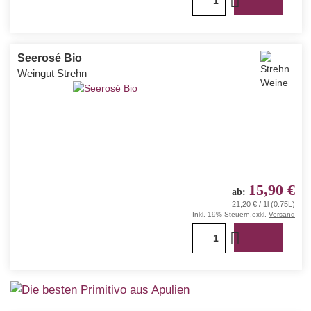
1
Seerosé Bio
Weingut Strehn
15,90 €
ab
21,20 € / 1l (0.75L)
Inkl. 19% Steuern
,
exkl.
Versand
1