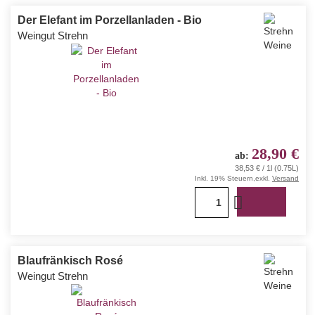
Der Elefant im Porzellanladen - Bio
Weingut Strehn
28,90 €
ab
38,53 € / 1l (0.75L)
Inkl. 19% Steuern
,
exkl.
Versand
1
Blaufränkisch Rosé
Weingut Strehn