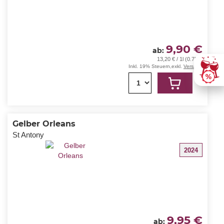
9,90 €
ab
13,20 € / 1l (0.75L)
Inkl. 19% Steuern
,
exkl.
Versand
1
Gelber Orleans
St Antony
2024
9,95 €
ab