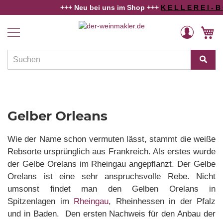
+++ Neu bei uns im Shop +++
K E L L E R E I - B O
Home
Gelber Orleans - Welschriesling
Weine
Direkt
Veränderung
M
zum
Länder
Inhalt
und
Regionen
Winzer
Rebsorten
Gelber Orleans
Schaumwein
Wie der Name schon vermuten lässt, stammt die weiße
Alkoholfreies
Rebsorte ursprünglich aus Frankreich. Als erstes wurde
der Gelbe Orelans im Rheingau angepflanzt. Der Gelbe
Angebote
Orelans ist eine sehr anspruchsvolle Rebe. Nicht
Weinwissen
umsonst findet man den Gelben Orelans in
Spitzenlagen im
Rheingau
, Rheinhessen in der Pfalz
und in Baden. Den ersten Nachweis für den Anbau der