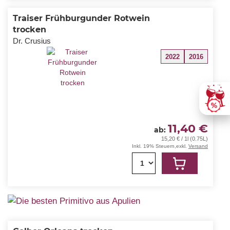
Traiser Frühburgunder Rotwein
trocken
Dr. Crusius
2022
2016
11,40 €
ab
15,20 € / 1l (0.75L)
Inkl. 19% Steuern
,
exkl.
Versand
1