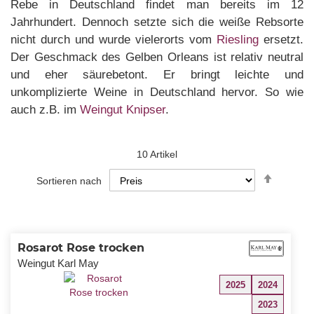
Rebe in Deutschland findet man bereits im 12
Jahrhundert. Dennoch setzte sich die weiße Rebsorte
nicht durch und wurde vielerorts vom
Riesling
ersetzt.
Der Geschmack des Gelben Orleans ist relativ neutral
und eher säurebetont. Er bringt leichte und
unkomplizierte Weine in Deutschland hervor. So wie
auch z.B. im
Weingut Knipser
.
10
Artikel
In
Sortieren nach
absteig
Reihenf
Rosarot Rose trocken
Weingut Karl May
2025
2024
2023