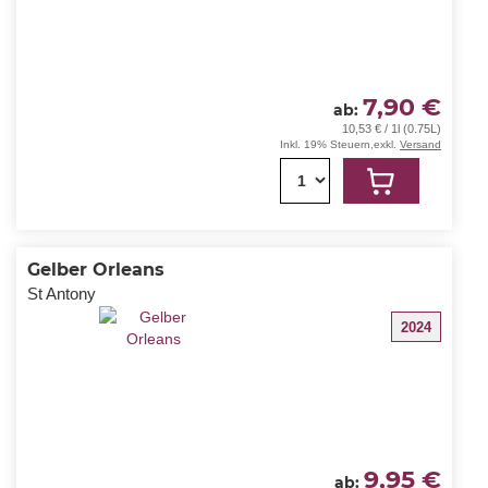
7,90 €
ab
10,53 € / 1l (0.75L)
Inkl. 19% Steuern
,
exkl.
Versand
1
Gelber Orleans
St Antony
2024
9,95 €
ab