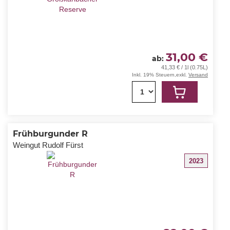
31,00 €
ab
41,33 € / 1l (0.75L)
Inkl. 19% Steuern
,
exkl.
Versand
1
Frühburgunder R
Weingut Rudolf Fürst
2023