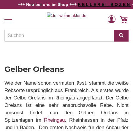
+++ Neu bei uns im Shop +++
K E L L E R E I - B O Z E N
+++ di
Home
Gelber Orleans - Frühburgunder
Weine
Direkt
Veränderung
M
zum
Länder
Inhalt
und
Regionen
Winzer
Rebsorten
Gelber Orleans
Schaumwein
Wie der Name schon vermuten lässt, stammt die weiße
Alkoholfreies
Rebsorte ursprünglich aus Frankreich. Als erstes wurde
der Gelbe Orelans im Rheingau angepflanzt. Der Gelbe
Angebote
Orelans ist eine sehr anspruchsvolle Rebe. Nicht
Weinwissen
umsonst findet man den Gelben Orelans in
Spitzenlagen im
Rheingau
, Rheinhessen in der Pfalz
und in Baden. Den ersten Nachweis für den Anbau der