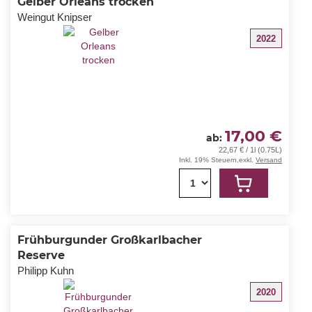
Gelber Orleans trocken
Weingut Knipser
2022
17,00 €
ab
22,67 € / 1l (0.75L)
Inkl. 19% Steuern
,
exkl.
Versand
1
Frühburgunder Großkarlbacher
Reserve
Philipp Kuhn
2020