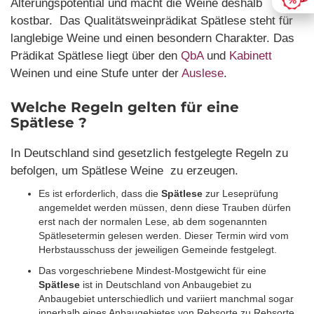
Alterungspotential und macht die Weine deshalb
kostbar. Das Qualitätsweinprädikat Spätlese steht für
langlebige Weine und einen besondern Charakter. Das
Prädikat Spätlese liegt über den
QbA
und
Kabinett
Weinen und eine Stufe unter der
Auslese
.
Welche Regeln gelten für eine
Spätlese ?
In Deutschland sind gesetzlich festgelegte Regeln zu
befolgen, um Spätlese Weine zu erzeugen.
Es ist erforderlich, dass die
Spätlese
zur Leseprüfung
angemeldet werden müssen, denn diese Trauben dürfen
erst nach der normalen Lese, ab dem sogenannten
Spätlesetermin gelesen werden. Dieser Termin wird vom
Herbstausschuss der jeweiligen Gemeinde festgelegt.
Das vorgeschriebene Mindest-Mostgewicht für eine
Spätlese
ist in Deutschland von Anbaugebiet zu
Anbaugebiet unterschiedlich und variiert manchmal sogar
innerhalb eines Anbaugebietes von Rebsorte zu Rebsorte.