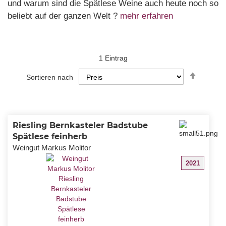
und warum sind die Spätlese Weine auch heute noch so
beliebt auf der ganzen Welt ?
mehr erfahren
1
Eintrag
In
Sortieren nach
absteig
Reihenf
Riesling Bernkasteler Badstube
Spätlese feinherb
Weingut Markus Molitor
2021