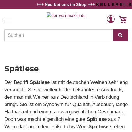
+++ Neu bei uns im Shop +++
K E L L E R E I - B O 
Home
feinherb - Spätlese
Weine
Direkt
Veränderung
M
zum
Länder
Inhalt
und
Regionen
Winzer
Rebsorten
Spätlese
Schaumwein
Der Begriff
Spätlese
ist mit deutschen Weinen sehr eng
Alkoholfreies
verknüpft. Sie ist vielleicht der bekannteste Ausdruck,
den man mit Weinen aus Deutschland in Verbindung
Angebote
bringt. Sie ist ein Synonym für Qualität, Ausdauer, lange
Weinwissen
Haltbarkeit und einem aussergewönlichen Geschmack.
Doch was macht eigentlich eine gute
Spätlese
aus ?
Wann darf auch dem Etikett das Wort
Spätlese
stehen