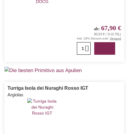
67,90 €
ab
90,53 € / 1l (0.75L)
Inkl. 19% Steuern
,
exkl.
Versand
1
Komplexer Rotwein aus einheimischen Rebsorten der Region -
kräftig und facettenreich
Turriga Isola dei Nuraghi Rosso IGT
Argiolas