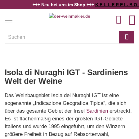
+++ Neu bei uns im Shop +++
K E L L E R E I - B O Z E N
Home
Amarone della Valpolicella DOCG - Isola di Nuraghi IGT
Weine
Direkt
Veränderun
M
zum
Länder
Inhalt
und
Regionen
Winzer
Rebsorten
Isola di Nuraghi IGT - Sardiniens
Schaumwein
Welt der Weine
Alkoholfreies
Das Weinbaugebiet Isola dei Nuraghi IGT ist eine
Angebote
sogenannte „Indicazione Geografica Tipica“, die sich
über das gesamte Gebiet der Insel
Sardinien
erstreckt.
Weinwissen
Es ist flächenmäßig eines der größten IGT-Gebiete
Italiens und wurde 1995 eingeführt, um den Winzern
größere Freiheit in Bezug auf Rebsortenwahl,