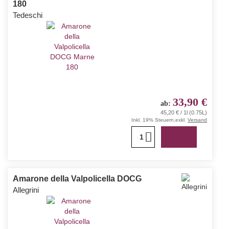
180
Tedeschi
33,90 €
ab
45,20 € / 1l (0.75L)
Inkl. 19% Steuern
,
exkl.
Versand
1
Amarone della Valpolicella DOCG
Allegrini