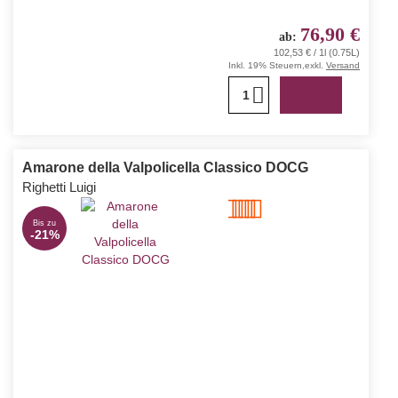
76,90 €
ab
102,53 € / 1l (0.75L)
Inkl. 19% Steuern
,
exkl.
Versand
1
Kräftige Aromen dunkler Beeren, Leder und Zedernholz.
Intensives Bouquet, sehr kräftiger Rotwein, hohes
Alterungspotential, muss unbedingt dekantiert werden
Amarone della Valpolicella Classico DOCG
Righetti Luigi
Bewertung:
Bis zu
70%
-21%