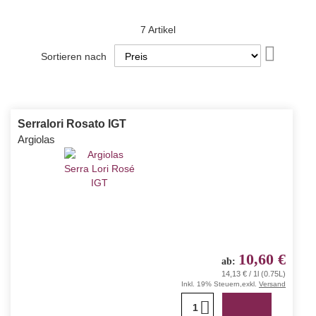
7
Artikel
In
Sortieren nach
absteige
Reihenfo
Serralori Rosato IGT
Argiolas
10,60 €
ab
14,13 € / 1l (0.75L)
Inkl. 19% Steuern
,
exkl.
Versand
1